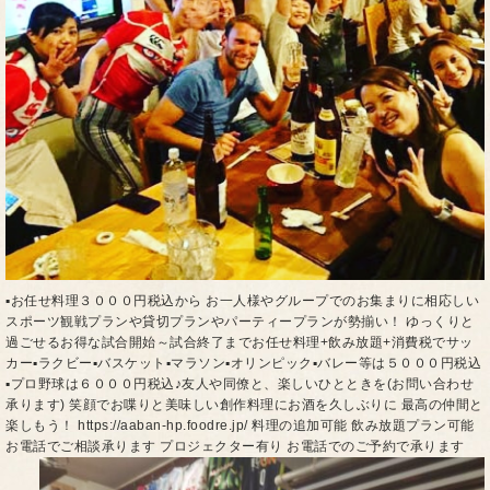
▪お任せ料理３０００円税込から お一人様やグループでのお集まりに相応しい
スポーツ観戦プランや貸切プランやパーティープランが勢揃い！ ゆっくりと
過ごせるお得な試合開始～試合終了までお任せ料理+飲み放題+消費税でサッ
カー▪ラクビー▪バスケット▪マラソン▪オリンピック▪バレー等は５０００円税込
▪プロ野球は６０００円税込♪友人や同僚と、楽しいひとときを(お問い合わせ
承ります) 笑顔でお喋りと美味しい創作料理にお酒を久しぶりに 最高の仲間と
楽しもう！ https://aaban-hp.foodre.jp/ 料理の追加可能 飲み放題プラン可能
お電話でご相談承ります プロジェクター有り お電話でのご予約で承ります