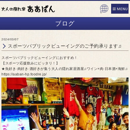
Pow
ered
ブログ
by
2024/03/07
スポーツパブリックビューイングのご予約承ります♫
スポーツパブリックビューイングにおすすめ！
【スポーツ応援飲みにピッタリ！】
★魚好き·肉好き·酒好きが集う大人の隠れ家居酒屋♫ワイン×肉·日本酒×海鮮♫
https://aaban-hp.foodre.jp/