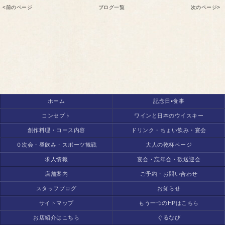
<前のページ
ブログ一覧
次のページ>
ホーム
記念日▪食事
コンセプト
ワインと日本のウイスキー
創作料理・コース内容
ドリンク・ちょい飲み・宴会
０次会・昼飲み・スポーツ観戦
大人の乾杯ページ
求人情報
宴会・忘年会・歓送迎会
店舗案内
ご予約・お問い合わせ
スタッフブログ
お知らせ
サイトマップ
もう一つのHPはこちら
お店紹介はこちら
ぐるなび