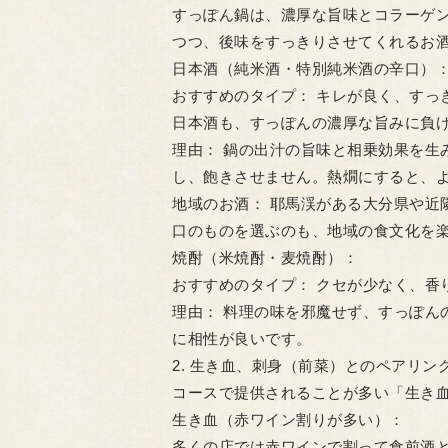
​すっぽん鍋は、濃厚な旨味とコラーゲ
つつ、後味をすっきりさせてくれるお
​日本酒（純米酒・特別純米酒の辛口）
​おすすめのタイプ： キレが良く、す
日本酒も、すっぽんの濃厚な旨みに負
​理由： 鍋の出汁の旨味と相乗効果を
し、飽きさせません。熱燗にすると、
​地域のお酒： 耶馬渓がある大分県や
口のものを選ぶのも、地域の食文化を
​焼酎（米焼酎・麦焼酎）：
​おすすめのタイプ： クセが少なく、
​理由： 料理の味を邪魔せず、すっぽ
に相性が良いです。
​2. 生き血、刺身（前菜）とのペアリン
​コースで提供されることが多い「生き
​生き血（赤ワイン割りが多い）：
​多くの店では赤ワインで割って食前酒