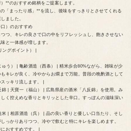
）**のおすすめ銘柄をご提案します。
ンの「まったり感」**を流し、後味をすっきりとさせてくれる
選しました。
辛口）のおすすめ
しつつ、キレの良さで口の中をリフレッシュし、飽きさせない
風味と一体感が増します。
アリングポイント） |
ゅう） | 亀齢酒造（西条） | 精米歩合80%ながら、雑味が少
つもキレが良く、冷やからお燗まで万能。普段の晩酌酒として
スッキリ流します。 |
反錦 | 天寶一（福山） | 広島県産の酒米「八反錦」を使用。み
さしく控えめな香りとキリッとした辛口。すっぽんの滋味深い
純米 | 相原酒造（呉） | 品の良い香りと優しい口当たり、そし
がしっかりありつつ、冷やで飲むと特にキレを楽しめます。
におすすめです。 |