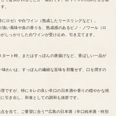
ます。
（特にロゼ）や白ワイン（熟成したリースリングなど）。
な力強い風味や血の香りを、熟成感のあるピノ・ノワール（ロ
ルがしっかりした白ワインが受け止め、引き立てます。
のスタート時、またはすっぽんの唐揚げなど、香ばしい一品が
しい味わいは、すっぽんの繊細な旨味を邪魔せず、口を潤すの
料理ですが、特にキレの良い辛口の日本酒や香りの穏やかな焼
限に引き出し、和食としての調和も抜群です。
点を当て、ご要望に合う**広島の日本酒（辛口純米酒・特別