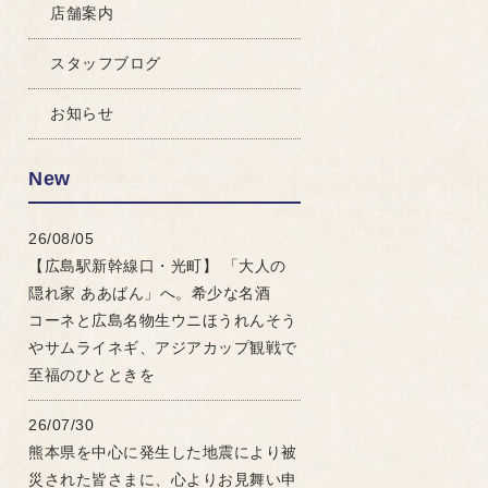
店舗案内
スタッフブログ
お知らせ
New
26/08/05
【広島駅新幹線口・光町】 「大人の
隠れ家 ああばん」へ。希少な名酒
コーネと広島名物生ウニほうれんそう
やサムライネギ、アジアカップ観戦で
至福のひとときを
26/07/30
熊本県を中心に発生した地震により被
災された皆さまに、心よりお見舞い申