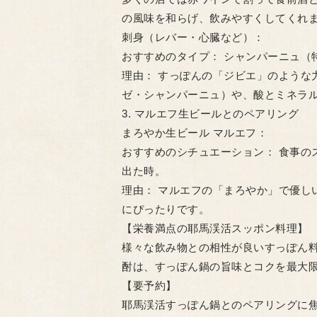
の風味を和らげ、飲みやすくしてくれ
​刺身（レバー・心臓など）：
​おすすめのタイプ： シャンパーニュ
​理由： すっぽんの「ジビエ」のよう
ゼ・シャンパーニュ）や、酸とミネラ
​3. マルエフ生ビールとのペアリング
​まろやか生ビール マルエフ：
​おすすめのシチュエーション： 食事
出た時。
​理由： マルエフの「まろやか」で優
にぴったりです。
​【栄養満点の耶馬渓活スッポン料理】
​様々な飲み物との相性が良いすっぽん
酎は、すっぽん鍋の旨味とコクを最大
【要予約】
耶馬渓活すっぽん鍋とのペアリングに焦