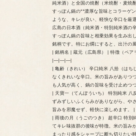
純米酒）と全国の焼酎（米焼酎・麦焼酎
すっぽん鍋の**濃厚な旨味とコラーゲ
ような、キレが良い、軽快な辛口を厳
広島の日本酒（純米酒・特別純米酒の
すっぽん鍋の旨味と相乗効果を生み出
銘柄です。特にお燗にすると、出汁の
| 銘柄名 | 蔵元（広島県） | 特徴（ペ
|—|—|—|
| 亀齢（きれい） 辛口純米 八拾（はちじ
なくきれいな辛口。米の旨みがありつ
も人気が高く、鍋の旨味を受け止めつつ
| 天寶一（てんぽういち） 特別純米 八
ずみずしいふくらみがありながら、や
旨みを邪魔せず、軽快に楽しめます。 |
| 雨後の月（うごのつき） 超辛口 特別
てキレ味抜群の後味が特徴。米の旨み
まったり感をシャープに断ち切りたい時