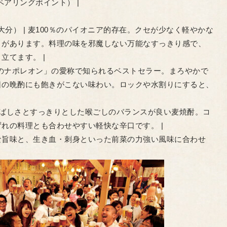
（ペアリングポイント） |
（大分） | 麦100％のパイオニア的存在。クセが少なく軽やかな
さがあります。料理の味を邪魔しない万能なすっきり感で、
立てます。 |
「下町のナポレオン」の愛称で知られるベストセラー。まろやかで
日の晩酌にも飽きがこない味わい。ロックや水割りにすると、
 | 香ばしさとすっきりとした喉ごしのバランスが良い麦焼酎。コ
れの料理とも合わせやすい軽快な辛口です。 |
な旨味と、生き血・刺身といった前菜の力強い風味に合わせ