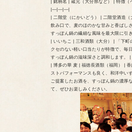
| 銘柄名 | 蔵元（大分県など） | 特徴
|—|—|—|
| 二階堂（にかいどう） | 二階堂酒造
飲み口で、麦のほのかな甘みと香ばし
すっぽん鍋の繊細な風味を最大限に引き
| いいちこ | 三和酒類（大分） | 
クセのない軽い口当たりが特徴で、毎
すっぽん鍋の滋味深さと調和します。 |
| 博多の華 麦 | 福徳長酒類（福岡）
ストパフォーマンスも良く、和洋中いず
ご提案したお酒を、すっぽん鍋の濃厚
て、ぜひお楽しみください。