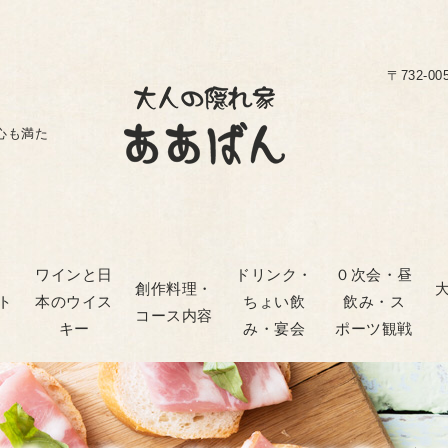
〒732-0
心も満た
ワインと日
ドリンク・
０次会・昼
創作料理・
ト
本のウイス
ちょい飲
飲み・ス
コース内容
キー
み・宴会
ポーツ観戦