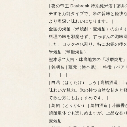
| 夜の帝王 Daybreak 特別純米酒 
チする万能タイプで、米の旨味と軽快
より奥深い味わいになります。 |
全国の焼酎（米焼酎・麦焼酎）のおす
料理の味を邪魔せず、すっぽんの滋味
した。ロックや水割り、特にお鍋の後
米焼酎（球磨焼酎）
熊本県**人吉・球磨地方の「球磨焼酎」
| 銘柄名 | 蔵元（熊本県） | 特徴（ペ
|—|—|—|
| 白岳（はくたけ） しろ | 高橋酒造
味わいが魅力。米の持つ自然な甘さと
て飲む方にもおすすめです。 |
| 鳥飼（とりかい） | 鳥飼酒造 | 
焼酎単体でも楽しめますが、上品な香り
麦焼酎