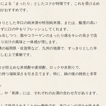
ンによる「まったり」としたコクが特徴です。これを受け止め
酒がおすすめです。
：
っきりとした辛口の純米酒や特別純米酒。または、酸度の高い
けずに口の中をリフレッシュしてくれます。
生み出しつつ、脂やコラーゲンのまったり感をキレの良さで流
より出汁の風味と一体感が増します。
近隣の福岡県・佐賀県など、九州の地酒で、すっきりとした辛
楽しむ上で素敵です。
香りが控えめな米焼酎や麦焼酎。ロックや水割りで。
んの持つ滋味深さを引き立てます。特に、鍋の後の雑炊と非常
グ
血」や「刺身」には、それぞれのお酒の合わせ方があります。
として提供されることが一般的です。赤ワインの渋みが生き血