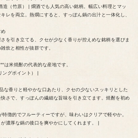
| 藤井酒造（竹原） | 燗酒でも人気の高い銘柄。幅広い料理とマッ
なキレを両立。熱燗にすると、すっぽん鍋の出汁と一体化し、
すめ
深さを引き立てる、クセが少なく香りが控えめな銘柄を選びま
の雑炊と相性が抜群です。
**は米焼酎の代表的な産地です。
アリングポイント） |
 | 上品な香りと軽やかな口あたり、クセの少ないスッキリとした
軽快さで、すっぽんの繊細な旨味を引き立てます。焼酎を初め
吟醸香が特徴的でフルーティーですが、味わいはクリアで軽やか。
が濃厚な鍋の後口を爽やかにしてくれます。 |