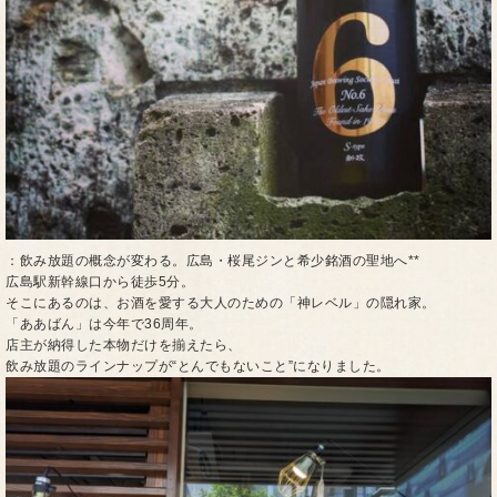
：飲み放題の概念が変わる。広島・桜尾ジンと希少銘酒の聖地へ**
広島駅新幹線口から徒歩5分。
そこにあるのは、お酒を愛する大人のための「神レベル」の隠れ家。
「ああばん」は今年で36周年。
店主が納得した本物だけを揃えたら、
飲み放題のラインナップが“とんでもないこと”になりました。