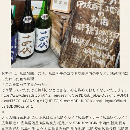
お料理は、広島牡蠣、穴子、広島和牛のコウネや瀬戸内の幸など、地産地消に
こだわった創作料理。
「ここを知ってて良かった」
そう思っていただける特別なひとときを、心を込めておもてなしいたします。
https://www.threads.com/@taihongseymu/post/DXsU_pDE-D6?xmt=AQF0T
ckvmlTZO0_4G2NX1qM1QUEiTGjX_xsYMBDeIH0OIkidnrqLHxyauO5kuN-
5sNQD360&slof=1
📱
大人の隠れ家ああばん ああばん #広島グルメ #広島ディナー #広島駅グルメ #
広島駅近く 広島居酒屋 #広島観光 桜尾ジン SAKURAOGIN 十四代 新政 而今
日本酒好き 広島和牛 コウネ 広島飲み放題 地産地消 広島名物 広島接待 広島隠