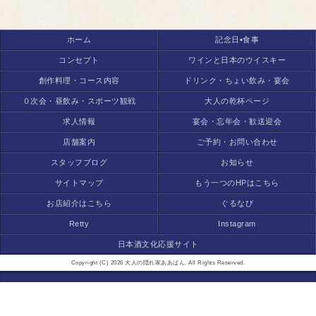
ホーム
記念日▪食事
コンセプト
ワインと日本のウイスキー
創作料理・コース内容
ドリンク・ちょい飲み・宴会
０次会・昼飲み・スポーツ観戦
大人の乾杯ページ
求人情報
宴会・忘年会・歓送迎会
店舗案内
ご予約・お問い合わせ
スタッフブログ
お知らせ
サイトマップ
もう一つのHPはこちら
お店紹介はこちら
ぐるなび
Retty
Instagram
日本酒文化応援サイト
Copyright (C) 2026 大人の隠れ家ああばん. All Rights Reserved.
モバイル
PC