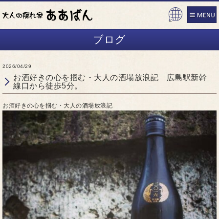
Pow
ered
ブログ
by
2026/04/29
お酒好きの心を掴む・大人の酒場放浪記 広島駅新幹
線口から徒歩5分。
お酒好きの心を掴む・大人の酒場放浪記