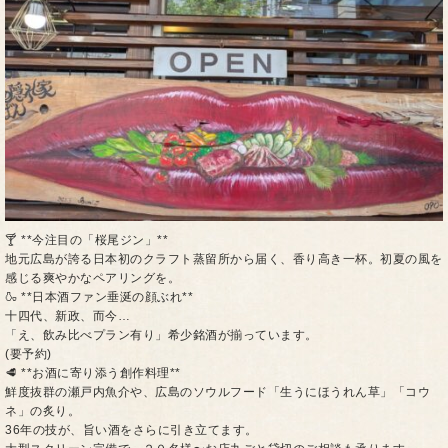
🍸 **今注目の「桜尾ジン」**
地元広島が誇る日本初のクラフト蒸留所から届く、香り高き一杯。初夏の風を
感じる爽やかなペアリングを。
🍶 **日本酒ファン垂涎の顔ぶれ**
十四代、新政、而今…
「え、飲み比べプラン有り」希少銘酒が揃っています。
(要予約)
🥩 **お酒に寄り添う創作料理**
鮮度抜群の瀬戸内魚介や、広島のソウルフード「生うにほうれん草」「コウ
ネ」の炙り。
36年の技が、旨い酒をさらに引き立てます。