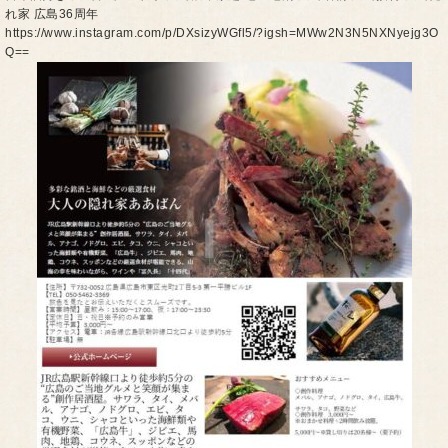
れ家 広島36周年
https://www.instagram.com/p/DXsizyWGfl5/?igsh=MWw2N3N5NXNyejg3O
Q==