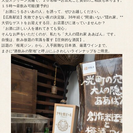
大型スクリーン完備で、２０名様〜お店丸ごと貸切のご相談も承ります。
１５時〜昼飲み可能(要予約)
「お酒にうるさいあの人」を誘って、ぜひお越しください。
【広島駅近】失敗できない夜の決定版。36年続く“間違いない”隠れ家。**
大切なゲストをお迎えする日、お店選びに迷っていませんか？
「お酒に詳しい人を連れてきても安心」
そんなお声をいただくのが、私たち「大人の隠れ家 ああばん」です。
自慢は、飲み放題の常識を覆す【圧倒的な酒質】。
話題の「桜尾ジン」から、入手困難な日本酒、厳選ワインまで。
まさに“酒飲みの聖地”と呼ぶにふさわしいラインナップをご用意。