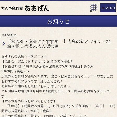
Pow
ered
お知らせ
by
2025/04/23
【飲み会・宴会におすすめ！】広島の旬とワイン・地
酒を愉しめる大人の隠れ家
おすすめの人気コースメニュー
【飲み会・宴会におすすめ！】広島の旬を堪能！
【お任せ料理+２時間飲み放題＋消費税で5,000円税込】要予約
5,000円（税込）〜
広島の旬な食材を堪能できます。 宴会・飲み会はもちろんデートや女子会に
もおすすめなプランです！迷ったらこれ！
お食事のご相談もお気軽にお申し付けください。
２時間飲み放題+お任せ料理+消費税で５０００円税込の超お得なプランで
す。
【飲み放題の延長も承っております】
・【予約時】１時間飲み放題→1,000円（税込）で追加可能 ・【当日】 １時
間飲み放題追加→1,500円（税込）
当日の料理追加も可能です。お気軽にご相談くださいませ。