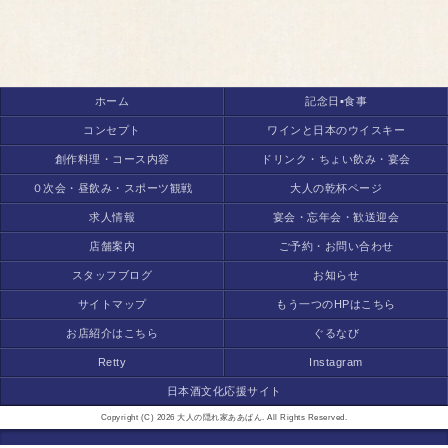
ホーム
記念日▪食事
コンセプト
ワインと日本のウイスキー
創作料理・コース内容
ドリンク・ちょい飲み・宴会
０次会・昼飲み・スポーツ観戦
大人の乾杯ページ
求人情報
宴会・忘年会・歓送迎会
店舗案内
ご予約・お問い合わせ
スタッフブログ
お知らせ
サイトマップ
もう一つのHPはこちら
お店紹介はこちら
ぐるなび
Retty
Instagram
日本酒文化応援サイト
Copyright (C) 2026 大人の隠れ家ああばん. All Rights Reserved.