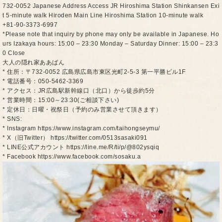
732-0052 Japanese Address Access JR Hiroshima Station Shinkansen Exi
t 5-minute walk Hiroden Main Line Hiroshima Station 10-minute walk
+81-90-3373-6997
*Please note that inquiry by phone may only be available in Japanese. Ho
urs Izakaya hours: 15:00 – 23:30 Monday – Saturday Dinner: 15:00 – 23:3
0 Close
大人の隠れ家ああばん
* 住所：〒732-0052 広島県広島市東区光町2-5-3 第一平勝ビル1F
* 電話番号：050-5462-3369
* アクセス：JR広島駅新幹線口（北口）から徒歩約5分
* 営業時間：15:00～23:30(ご相談下さい)
* 定休日：日曜・祝祭日（予約のみ営業させて頂きます）
* SNS:
* Instagram https://www.instagram.com/taihongseymu/
* X（旧Twitter） https://twitter.com/0513sasaki091
* LINE公式アカウント https://line.me/R/ti/p/@802ysqiq
* Facebook https://www.facebook.com/sosaku.a