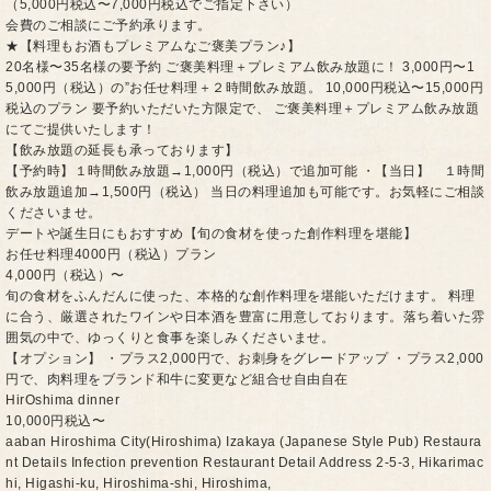
（5,000円税込〜7,000円税込でご指定下さい）
会費のご相談にご予約承ります。
★【料理もお酒もプレミアムなご褒美プラン♪】
20名様〜35名様の要予約 ご褒美料理＋プレミアム飲み放題に！ 3,000円〜1
5,000円（税込）の”お任せ料理＋２時間飲み放題。 10,000円税込〜15,000円
税込のプラン 要予約いただいた方限定で、 ご褒美料理＋プレミアム飲み放題
にてご提供いたします！
【飲み放題の延長も承っております】
【予約時】１時間飲み放題→1,000円（税込）で追加可能 ・【当日】 １時間
飲み放題追加→1,500円（税込） 当日の料理追加も可能です。お気軽にご相談
くださいませ。
デートや誕生日にもおすすめ【旬の食材を使った創作料理を堪能】
お任せ料理4000円（税込）プラン
4,000円（税込）〜
旬の食材をふんだんに使った、本格的な創作料理を堪能いただけます。 料理
に合う、厳選されたワインや日本酒を豊富に用意しております。落ち着いた雰
囲気の中で、ゆっくりと食事を楽しみくださいませ。
【オプション】 ・プラス2,000円で、お刺身をグレードアップ ・プラス2,000
円で、肉料理をブランド和牛に変更など組合せ自由自在
HirOshima dinner
10,000円税込〜
aaban Hiroshima City(Hiroshima) Izakaya (Japanese Style Pub) Restaura
nt Details Infection prevention Restaurant Detail Address 2-5-3, Hikarimac
hi, Higashi-ku, Hiroshima-shi, Hiroshima,