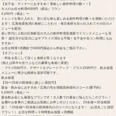
【女子会・ディナーにおすすめ！美味しい創作料理の数々！】
大人のお任せ料理4000円（税込）プラン
4,000円（税込）〜
トレンドを取り入れた、見た目も味も楽しめる創作料理の数々を堪能いただけ
ます！ 広島地産地消の食材にこだわり・毎日食材を自ら仕入れてその日のメ
ニューを提供。
若い世代に人気の広島駅近の大人の創作料理居酒屋でドリンクメニューも充
実！ 誕生日や記念日にはサプライズ演出も可能！女子会や合コン利用にもお
すすめ！
お任せ料理+消費税で3000円税込から料金をご指示下さい。
【オプション】
・料金を高くして頂くと食材が良くなります
(例えば和牛や生ウニなどの豪華な食材に変更)
・プラス500円で、デザートをグレードアップ ・プラス1500円で、飲み放題
メニューに希少な銘柄を追加可能です。
飲み放題
【20〜35名の団体様に嬉しい貸切可】
宴会・飲み会におすすめ！広島の旬を堪能団体様向けコース(要予約)
5,000円（税込）〜
宴会飲み会にも最適なプランです！大人数での宴会に悩んだらこのプラン！
会費やお食事のご相談はお気軽にお申し付けください。 20名様〜35名様限
定！ ＊20名様〜35名様の団体様向けのコースになります！（お店丸ごと貸切
プラン！） お任せ料理＋２時間飲み放題＋消費税