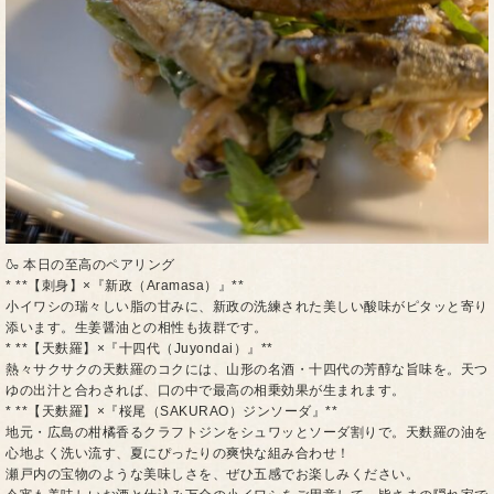
🍶 本日の至高のペアリング
* **【刺身】×『新政（Aramasa）』**
小イワシの瑞々しい脂の甘みに、新政の洗練された美しい酸味がピタッと寄り
添います。生姜醤油との相性も抜群です。
* **【天麩羅】×『十四代（Juyondai）』**
熱々サクサクの天麩羅のコクには、山形の名酒・十四代の芳醇な旨味を。天つ
ゆの出汁と合わされば、口の中で最高の相乗効果が生まれます。
* **【天麩羅】×『桜尾（SAKURAO）ジンソーダ』**
地元・広島の柑橘香るクラフトジンをシュワッとソーダ割りで。天麩羅の油を
心地よく洗い流す、夏にぴったりの爽快な組み合わせ！
瀬戸内の宝物のような美味しさを、ぜひ五感でお楽しみください。