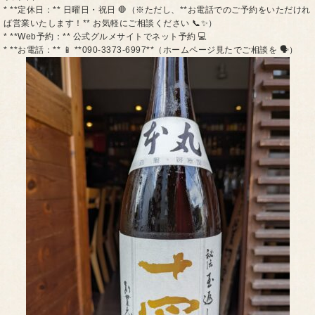
* **定休日：** 日曜日・祝日 🛑（※ただし、**お電話でのご予約をいただけれ
ば営業いたします！** お気軽にご相談ください 📞✨）
* **Web予約：** 公式グルメサイトでネット予約 💻
* **お電話：** 📱 **090-3373-6997**（ホームページ見たでご相談を 🗣️）