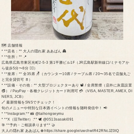
🗺️ 店舗情報
* **店名：** 大人の隠れ家 ああばん 🏯
* **住所：** 📍
広島県広島市東区光町2-5-3 第1平勝ビル1F（JR広島駅新幹線口/ミナモアか
ら徒歩5分〜8分 🚶‍♂️）
* **座席：** 全35席 🪑（カウンター10席 / テーブル席 / 20〜35名で店舗丸ご
と完全貸切可 🚪）
* **設備・その他：** 大型プロジェクターあり 📽️ / 全席禁煙（店外に灰皿設置
🚭） / PayPay・各種クレジットカード利用可 💳（VISA, MASTER, AMEX, DI
NERS, JCB）
🔗 最新情報をSNSでチェック！
旬のメニューや特別な日本酒イベントの情報を随時発信中！ 📢
* **Instagram:** 📸 @taihongseymu
* **X（旧Twitter）:** 🕊️ @0513sasaki091
🎯 **予約・ご相談承ります** 🤝
大人の隠れ家 ああばん 🌐 https://share.google/uwchwIR42RNcJZ0IQ