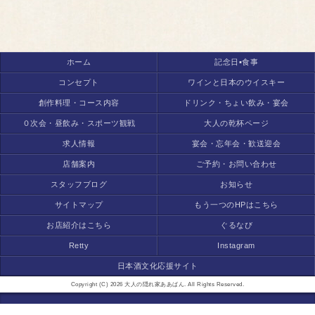
ホーム
記念日▪食事
コンセプト
ワインと日本のウイスキー
創作料理・コース内容
ドリンク・ちょい飲み・宴会
０次会・昼飲み・スポーツ観戦
大人の乾杯ページ
求人情報
宴会・忘年会・歓送迎会
店舗案内
ご予約・お問い合わせ
スタッフブログ
お知らせ
サイトマップ
もう一つのHPはこちら
お店紹介はこちら
ぐるなび
Retty
Instagram
日本酒文化応援サイト
Copyright (C) 2026 大人の隠れ家ああばん. All Rights Reserved.
モバイル
PC