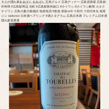
大人の隠れ家ああばん ああばん 広島グルメ 広島ディナー 広島居酒屋 広島創
作料理 #広島駅周辺 光町 #広島駅新幹線口 #小イワシ #小イワシ解禁 カタク
チイワシ 広島の夏の風物詩 地産地消 #新政 新政no6 十四代 十四代本丸 桜尾
ジン sakurao 日本酒ペアリング #酒スタグラム 広島日本酒 プレミアム日本酒
隠れ家居酒屋