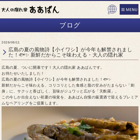
Pow
ered
ブログ
by
2026/06/11
広島の夏の風物詩【小イワシ】が今年も解禁されまし
た！🐟✨ 新鮮だからこそ味わえる・大人の隠れ家
広島の夏、ついに開幕です！大人の隠れ家 ああばんです。
お待たせいたしました！
広島の夏の風物詩【小イワシ】が今年も解禁されました！🐟✨
新鮮だからこそ味わえる、コリコリとした食感と脂の甘みがたまらない「刺
身」に、サクッと香ばしく、旨味がジュワッと広がる「天麩羅」。
この今しか出合えない初夏の味覚を、ああばん自慢の厳選酒で迎えるプレミア
ムなペアリングをご提案します。