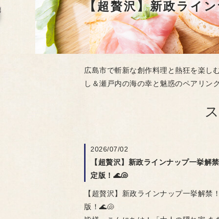
広島市で斬新な創作料理と熱狂を楽しむ
し＆瀬戸内の海の幸と魅惑のペアリング決
2026/07/02
【超贅沢】新政ラインナップ一挙解禁
定版！🌊🐚
【超贅沢】新政ラインナップ一挙解禁！
版！🌊🐚