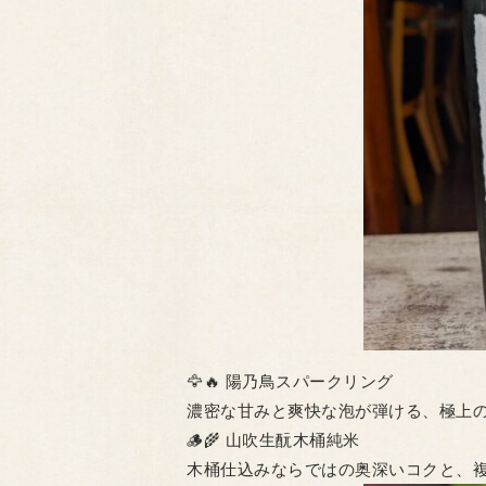
​🦅🔥 陽乃鳥スパークリング
濃密な甘みと爽快な泡が弾ける、極上
​🪵🌾 山吹生酛木桶純米
木桶仕込みならではの奥深いコクと、