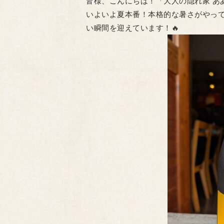
​皆様、こんにちは！「大人の隠れ家 あ
​いよいよ夏本番！本格的な暑さがやっ
い瞬間を迎えています！🔥