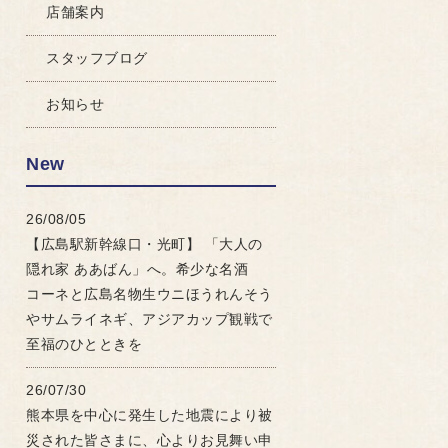
店舗案内
スタッフブログ
お知らせ
New
26/08/05
【広島駅新幹線口・光町】 「大人の
隠れ家 ああばん」へ。希少な名酒
コーネと広島名物生ウニほうれんそう
やサムライネギ、アジアカップ観戦で
至福のひとときを
26/07/30
熊本県を中心に発生した地震により被
災された皆さまに、心よりお見舞い申