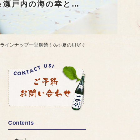
【超贅沢】新政ラインナップ一挙解禁！🍶✨夏の貝尽くし＆瀬戸内の海の幸と魅惑のペアリング決定版！🌊🐚
政ラインナップ一挙解禁！🍶✨夏の貝尽く
Contents