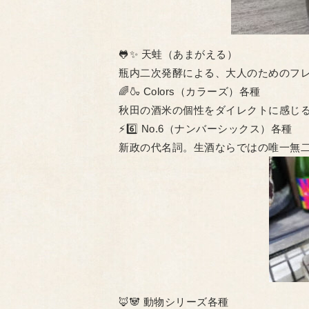
​🐸✨ 天蛙（あまがえる）
瓶内二次発酵による、大人のためのフ
​🌈🍶 Colors（カラーズ）各種
秋田の酒米の個性をダイレクトに感じ
​⚡️6️⃣ No.6（ナンバーシックス）各種
新政の代名詞。生酒ならではの唯一無
​🦊🐼 動物シリーズ各種