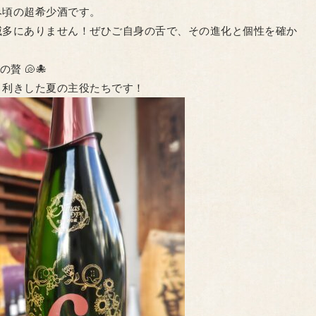
み頃の超希少酒です。
滅多にありません！ぜひご自身の舌で、その進化と個性を確か
贅 🐚🐙
目利きした夏の主役たちです！