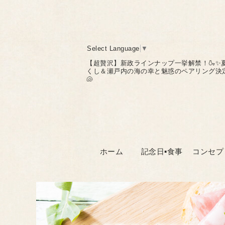
Select Language
▼
【超贅沢】新政ラインナップ一挙解禁！🍶✨
くし＆瀬戸内の海の幸と魅惑のペアリング決定
🐚
ホーム
記念日▪食事
コンセプ