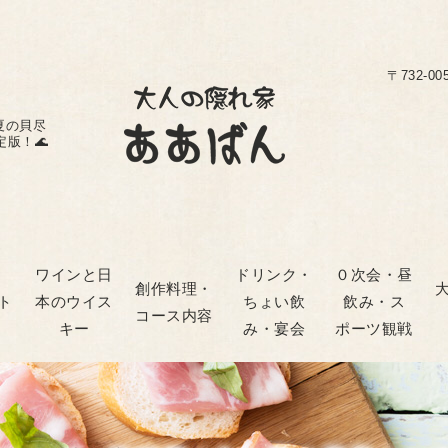
〒732-0
夏の貝尽
版！🌊
ワインと日
ドリンク・
０次会・昼
創作料理・
ト
本のウイス
ちょい飲
飲み・ス
コース内容
キー
み・宴会
ポーツ観戦