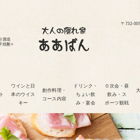
〒732-0
分酒造
芋焼酎×
ワインと日
ドリンク・
０次会・昼
創作料理・
ト
本のウイス
ちょい飲
飲み・ス
コース内容
キー
み・宴会
ポーツ観戦