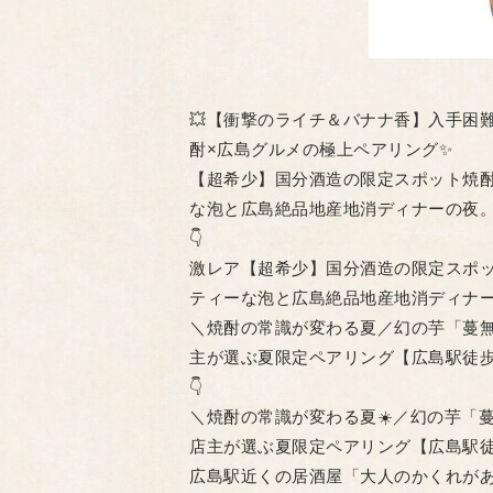
💥【衝撃のライチ＆バナナ香】入手困
酎×広島グルメの極上ペアリング✨
【超希少】国分酒造の限定スポット焼
な泡と広島絶品地産地消ディナーの夜
👇
激レア【超希少】国分酒造の限定スポ
ティーな泡と広島絶品地産地消ディナー
＼焼酎の常識が変わる夏／幻の芋「蔓無
主が選ぶ夏限定ペアリング【広島駅徒歩
👇
＼焼酎の常識が変わる夏☀️／幻の芋「
店主が選ぶ夏限定ペアリング【広島駅徒歩5分
広島駅近くの居酒屋「大人のかくれが