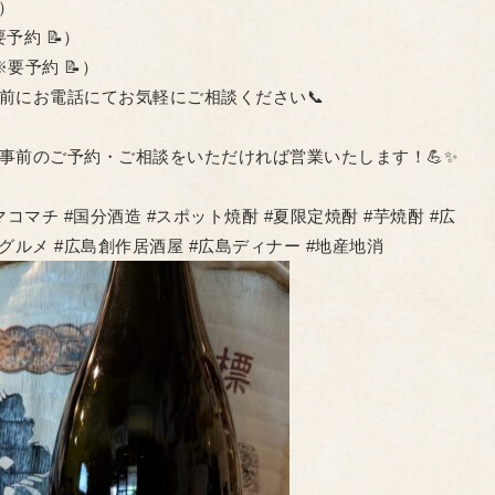
0）
要予約 📝）
（※要予約 📝）
事前にお電話にてお気軽にご相談ください📞
、事前のご予約・ご相談をいただければ営業いたします！💪✨
コマチ #国分酒造 #スポット焼酎 #夏限定焼酎 #芋焼酎 #広
グルメ #広島創作居酒屋 #広島ディナー #地産地消