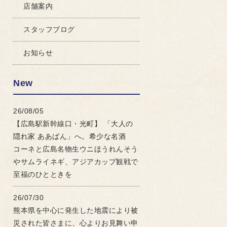
店舗案内
スタッフブログ
お知らせ
New
26/08/05
【広島駅新幹線口・光町】 「大人の
隠れ家 ああばん」へ。希少な名酒
コーネと広島名物生ウニほうれんそう
やサムライネギ、アジアカップ観戦で
至福のひとときを
26/07/30
熊本県を中心に発生した地震により被
災された皆さまに、心よりお見舞い申