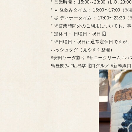
* 営業時間： 15:00～23:30（L.O. 23:0
* ☀️ 昼飲みタイム： 15:00〜17:00（※
* 🌙 ディナータイム： 17:00〜23:30
* ※営業時間外のご利用についても、
* 定休日： 日曜日・祝日 🗓️
* ※日曜日・祝日は通常定休日ですが
ハッシュタグ（見やすく整理）
#安田ソーダ割り #サニークリーム #ハマ
島昼飲み #広島駅北口グルメ #新幹線口