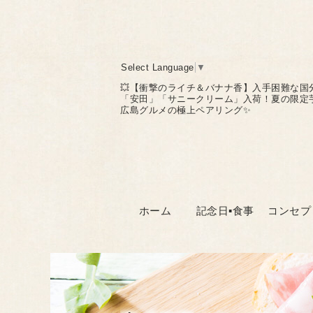
Select Language
▼
💥【衝撃のライチ＆バナナ香】入手困難な国
「安田」「サニークリーム」入荷！夏の限定
広島グルメの極上ペアリング✨
ホーム
記念日▪食事
コンセプ