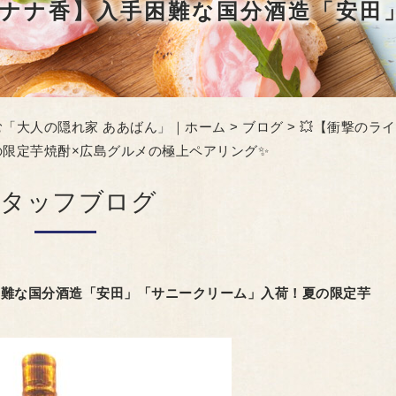
「大人の隠れ家 ああばん」｜ホーム
>
ブログ
> 💥【衝撃の
限定芋焼酎×広島グルメの極上ペアリング✨
スタッフブログ
困難な国分酒造「安田」「サニークリーム」入荷！夏の限定芋