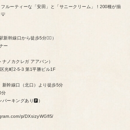
フルーティーな「安田」と「サニークリーム」！200種が揃
💡
新幹線口から徒歩5分🏃‍♂️）
ナー
オトナノカクレガ アアバン）
東区光町2-5-3 第1平勝ビル1F
駅」新幹線口（北口）より徒歩5分
0分
ンパーキングあり🅿️）
agram.com/p/DXsizyWGfl5/