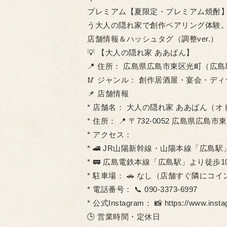
プレミアム【夏限定・プレミアム焼酎】
う大人の隠れ家で創作ペアリング体験。
店舗情報＆ハッシュタグ（調整ver.）
💡 【大人の隠れ家 ああばん】
📍 住所： 広島県広島市東区光町（広島駅
🥢 ジャンル： 創作居酒屋・宴会・ディ
📌 店舗情報
* 店舗名： 大人の隠れ家 ああばん（
* 住所： 📍 〒732-0052 広島県広島市
* アクセス：
* 🚄 JR山陽新幹線・山陽本線「広島
* 🚃 広島電鉄本線「広島駅」より徒歩1
* 駐車場： 🚗 なし（店舗すぐ隣にコイ
* 電話番号： 📞 090-3373-6997
* 公式Instagram： 📸 https://www.inst
🕒 営業時間・定休日