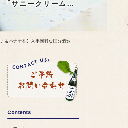
💥【衝撃のライチ＆バナナ香】入手困難な国分酒造「安田」「サニークリーム」入荷！夏の限定芋焼酎×広島グルメの極上ペアリング✨
ライチ＆バナナ香】入手困難な国分酒造
Contents