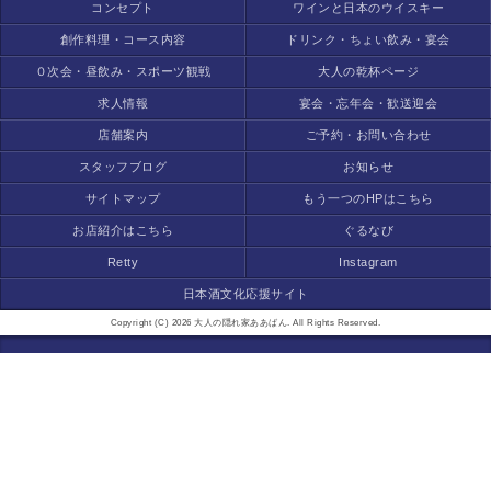
コンセプト
ワインと日本のウイスキー
創作料理・コース内容
ドリンク・ちょい飲み・宴会
０次会・昼飲み・スポーツ観戦
大人の乾杯ページ
求人情報
宴会・忘年会・歓送迎会
店舗案内
ご予約・お問い合わせ
スタッフブログ
お知らせ
サイトマップ
もう一つのHPはこちら
お店紹介はこちら
ぐるなび
Retty
Instagram
日本酒文化応援サイト
Copyright (C) 2026 大人の隠れ家ああばん. All Rights Reserved.
モバイル
PC