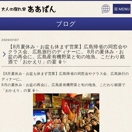
Pow
ered
ブログ
by
2026/07/07
【8月夏休み・お盆も休まず営業】広島帰省の同窓会や
クラス会、広島旅行のディナーに。 ​8月の夏休み・お
盆の再会に。広島産有機野菜と旬の地魚、こだわり銘
酒で「おかえり」の宴 🏮✨
【8月夏休み・お盆も休まず営業】広島帰省の同窓会やクラス会、広島旅行の
ディナーに。
​8月の夏休み・お盆の再会に。広島産有機野菜と旬の地魚、こだわり銘酒で
「おかえり」の宴 🏮✨