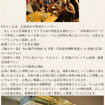
​8月といえば、お盆休みや帰省のシーズン。
「久しぶりに広島駅近くでクラス会や同窓会を開きたい」「広島旅行のディナ
ーで美味しい地物グルメを食べたい」そんな特別な夜にぴったりの、心温まる
ペアリングをご提案します。
​厳選ペアリングで広島を堪能
​【極上の一皿】 旬の瀬戸内地魚 ＆ 冷製・広島産有機野菜盛り ＆ 自慢の広島
ローカルグルメ
​【至高の一杯】 アサヒ生ビール「マルエフ」 ＆ 広島のプレミアム地酒・厳選
自然派ワイン
​💡 このペアリングが最高な理由
広島に帰省した仲間とゆっくり語らう夜には、素材の味をじっくり味わう落ち
着いたおつまみを。広島の海と大地が育んだ新鮮な食材の味を決して邪魔しな
いマルエフが、心地よい喉越しとともに会話を弾ませてくれます。
また、広島ならではの地魚や有機野菜、ご当地居酒屋グルメには、やっぱり地
元の名産地酒や、すっきりとした白ワイン・自然派ワインが相性抜群。久しぶ
りの広島の味を、相乗効果でさらに深く美味しく堪能していただけます。