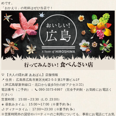
めです。
「おかえり」の乾杯はぜひ当店で！
​💡 【大人の隠れ家 ああばん】店舗情報
​📍 住所： 広島県広島市東区光町2-5-3 第1平勝ビル1F
（JR広島駅新幹線口・北口から徒歩5分の好アクセス🏃‍♂️）
​電話番号（ご予約）： 📞 090-3373-6997 （完全予約制・お気軽にお電話く
ださい）
​営業時間： 15:00～23:30（L.O. 23:00）
​☀️ 昼飲みタイム： 15:00〜17:00（※要予約 📝）
​🌙 ディナータイム： 17:00〜23:30（※要予約 📝）
​※営業時間外の貸切やパーティーのご利用についても、事前にお電話にてお気