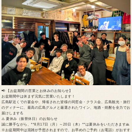
​📢 【お盆期間の営業とお休みのお知らせ】
​お盆期間中は休まず元気に営業いたします！
​広島駅近くでの宴会や、帰省された皆様の同窓会・クラス会、広島観光・旅行
のディナーに、最高の広島グルメと厳選されたワイン、地酒・焼酎を全力でお
届けします💪
​⚠️ 夏休み（振替休日）のお知らせ
誠に勝手ながら、**8月17日（月）～20日（木）**は夏休みをいただきます🙏
​※お盆期間中は混雑が予想されますので、お早めのご予約（お電話）がおすす