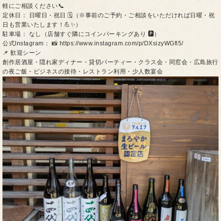
軽にご相談ください📞
​定休日： 日曜日・祝日 🗓️（※事前のご予約・ご相談をいただければ日曜・祝
日も営業いたします！💪✨）
​駐車場： なし（店舗すぐ隣にコインパーキングあり 🅿️）
​公式Instagram： 📸 https://www.instagram.com/p/DXsizyWGfl5/
​📌 歓迎シーン
創作居酒屋・隠れ家ディナー・貸切パーティー・クラス会・同窓会・広島旅行
の夜ご飯・ビジネスの接待・レストラン利用・少人数宴会