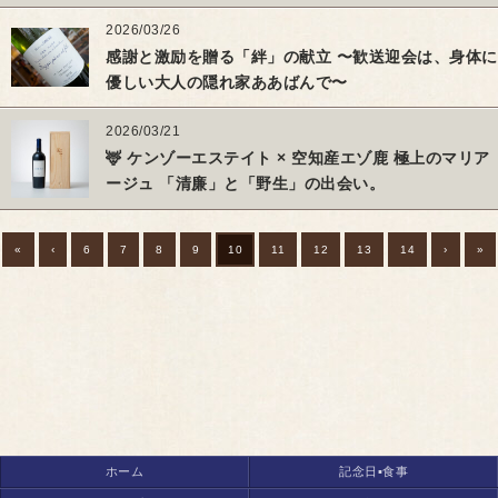
2026/03/26
感謝と激励を贈る「絆」の献立 〜歓送迎会は、身体に
優しい大人の隠れ家ああばんで〜
2026/03/21
🦌 ケンゾーエステイト × 空知産エゾ鹿 極上のマリア
ージュ 「清廉」と「野生」の出会い。
«
‹
6
7
8
9
10
11
12
13
14
›
»
ホーム
記念日▪食事