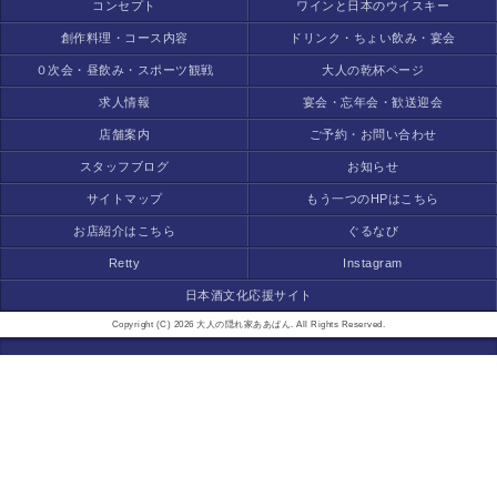
コンセプト
ワインと日本のウイスキー
創作料理・コース内容
ドリンク・ちょい飲み・宴会
０次会・昼飲み・スポーツ観戦
大人の乾杯ページ
求人情報
宴会・忘年会・歓送迎会
店舗案内
ご予約・お問い合わせ
スタッフブログ
お知らせ
サイトマップ
もう一つのHPはこちら
お店紹介はこちら
ぐるなび
Retty
Instagram
日本酒文化応援サイト
Copyright (C) 2026 大人の隠れ家ああばん. All Rights Reserved.
モバイル
PC