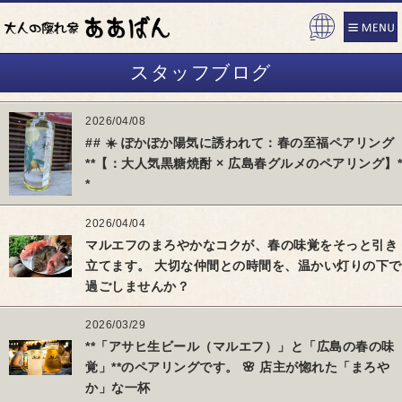
Pow
ered
スタッフブログ
by
2026/04/08
## ☀️ ぽかぽか陽気に誘われて：春の至福ペアリング
**【：大人気黒糖焼酎 × 広島春グルメのペアリング】*
*
2026/04/04
マルエフのまろやかなコクが、春の味覚をそっと引き
立てます。 大切な仲間との時間を、温かい灯りの下で
過ごしませんか？
2026/03/29
**「アサヒ生ビール（マルエフ）」と「広島の春の味
覚」**のペアリングです。 ​🌸 店主が惚れた「まろや
か」な一杯