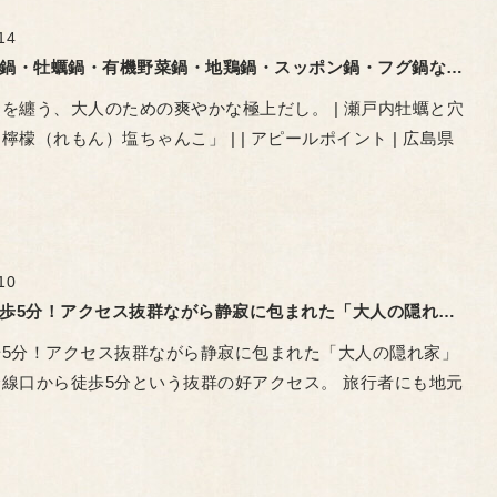
14
豚キムチ鍋・牡蠣鍋・有機野菜鍋・地鶏鍋・スッポン鍋・フグ鍋など 鍋料理を楽しもう
を纏う、大人のための爽やかな極上だし。 | 瀬戸内牡蠣と穴
檸檬（れもん）塩ちゃんこ」 | | アピールポイント | 広島県
10
広島駅徒歩5分！アクセス抜群ながら静寂に包まれた「大人の隠れ家ああばん」
5分！アクセス抜群ながら静寂に包まれた「大人の隠れ家」 ​
線口から徒歩5分という抜群の好アクセス。 旅行者にも地元
…