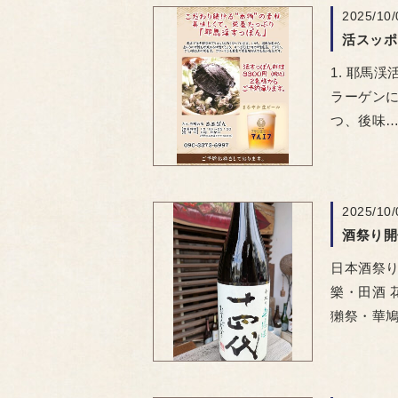
2025/10/
活スッポ
1. 耶馬
ラーゲン
つ、後味
2025/10/
酒祭り開
日本酒祭り
樂・田酒 
獺祭・華