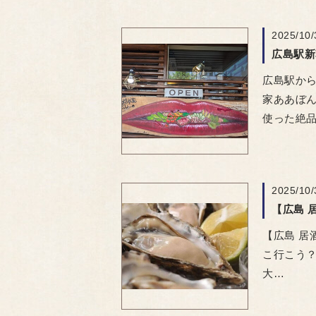
2025/10/
広島駅か
家ああぼ
使った絶
2025/10/
【広島 
【広島 居
こ行こう？
大…