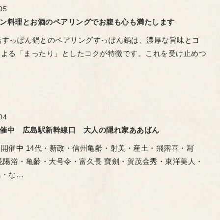
05
ン料理とお酒のペアリングでお腹も心も満たします
渓活すっぽん鍋とのペアリング ​すっぽん鍋は、濃厚な旨味とコ
による「まったり」としたコクが特徴です。これを受け止めつ
…
04
催中 広島駅新幹線口 大人の隠れ家ああばん
開催中 14代・新政・信州亀齢・射美・産土・飛露喜・冩
花陽浴・亀齡・大号令・富久長 寶劍・賀茂金秀・東洋美人・
鳩・な…