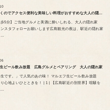
10
広島駅近くのでアクセス便利な美味しい料理がおすすめな大人の隠れ家ああばん
徒歩5分】ご当地グルメと美酒に酔いしれる、大人の隠れ家
​ インスタフォローお願いします ​広島観光の夜は、駅近の隠れ家
ひ…
06
生ビール飲み放題 広島グルメとペアリング 大人の隠れ家
生です。」で人気のあの味！ マルエフ生ビール飲み放題
り心地よいひとときを！ | 1 | 【広島駅近の別世界】喧騒を
地…