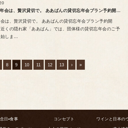
20
大人の忘年会は、贅沢貸切で。 ああばんの貸切忘年会プラン予約開始！ ​広島駅近くの隠れ家「ああばん
会は、贅沢貸切で。 ああばんの貸切忘年会プラン予約開
島駅近くの隠れ家「ああばん」では、団体様の貸切忘年会のご予
開始しま…
8
9
10
11
12
13
›
»
念日▪食事
コンセプト
ワインと日本の