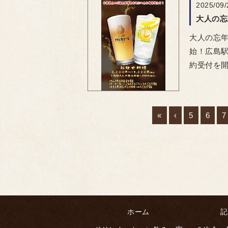
2025/09/
大人の忘年
始！ ​広
約受付を
«
‹
5
6
7
ホーム
記