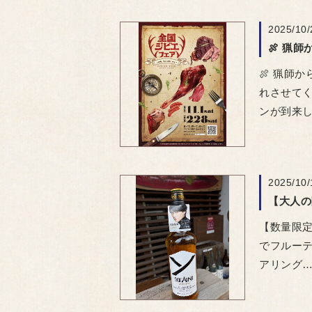
2025/10/
🍖 猟師
れさせて
ンが到来
2025/10/
【数量限定
でフルーテ
アリング