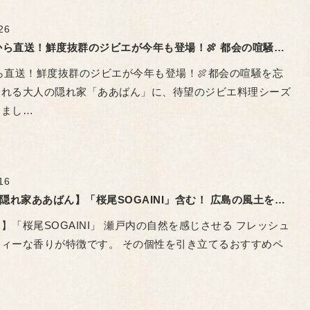
26
🍖 猟師から直送！鮮度抜群のジビエが今年も登場！🍖 ​都会の喧騒を忘れさせてくれる大人の隠れ家「ああばん」
から直送！鮮度抜群のジビエが今年も登場！🍖 ​都会の喧騒を忘
くれる大人の隠れ家「ああばん」に、待望のジビエ料理シーズ
しまし…
16
【大人の隠れ家ああばん】「桜尾SOGAINI」含む！ 広島の風土を味わい尽くすプレミアムウイスキー飲み放題
】「桜尾SOGAINI」 瀬戸内の自然を感じさせる フレッシュ
ィーな香りが特徴です。 その個性を引き立てるおすすめペ
…